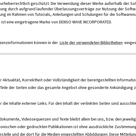
d urheberrechtlich geschützt. Die Verwendung dieser Werke außerhalb der So
ung durch aufgrund laufender Überlassungsverträge zur Nutzung der Softwa
ng im Rahmen von Tutorials, Anleitungen und Schulungen für die Softwarenu
de ist eine eingetragene Marke von DENSO WAVE INCORPORATED.
Lizenzinformationen können in der
Liste der verwendeten Bibliotheken
einges
r Aktualität, Korrektheit oder Vollständigkeit der bereitgestellten Informatio
or, Teile der Seiten oder das gesamte Angebot ohne gesonderte Ankündigung 
 die Inhalte externer Links. Für den Inhalt der verlinkten Seiten sind ausschli
ndokumente, Videosequenzen und Texte bleibt allein bei uns, bzw. den jeweili
tronischen oder gedruckten Publikationen ist ohne ausdrückliche Zustimmung
telle und die dort für die Medien eingestellten Abbildungen: Diese Mitteilun