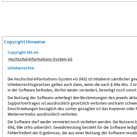
Copyright Hinweise
Copyright HIS eG
Hochschul-Informations-System eG
Urheberrechte:
Die Hochschul-Informations-System eG (HIS) ist Inhaberin sämtlicher 
Urheberrechtsgesetzes gelten auch dann, wenn die nach § 69a Abs. 3 Urh
in der Software befinden, dürfen weder verändert, beseitigt noch sons
Die Nutzung der Software unterliegt den Bestimmungen des jeweils akt
Supportvertrages ist ausdrücklich gesetzlich verboten und kann schwe
Einschränkungen bezüglich des vorher gesagten ist das Kopieren oder R
Weitervertriebs ausdrücklich verboten.
Die Software darf weder vermietet noch verliehen werden. Die Nutzerin 
69d, 69e UrhG unberührt. Gewährleistung besteht für die Software ledi
Fehlerfreiheit der Ergebnisse, die aus einer Nutzung der Software resulti