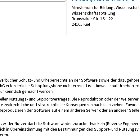
Ministerium für Bildung, Wissenschaf
Wissenschaftsabteilung
Brunswiker Str. 16 – 22
24105 Kiel
gewerblicher Schutz- und Urheberrechte an der Software sowie der dazugeh
G erforderliche Schöpfungshöhe nicht erreicht ist. Hinweise auf Urheberrec
t unkenntlich gemacht werden.
uellen Nutzungs- und Supportvertrages. Die Reproduktion oder der Weiterv
re zivilrechtliche und strafrechtliche Konsequenzen nach sich ziehen. Zuw
eproduzieren der Software auf einem anderen Server oder an anderer Stelle
bzw. der Nutzer darf die Software weder zurückentwickeln (Reverse Engineer
glich in Übereinstimmung mit den Bestimmungen des Support- und Nutzungsve
eren.