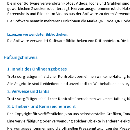
Die in der Software verwendeten Fotos, Videos, Icons und Grafiken sin
gewerblichen Zwecken ist untersagt. Hiervon ausgenommen ist die Nutz
Screenshots und Bildschirm-Videos aus der Software zu deren Verwendu
Die Software nennt in mehreren Funktionen die Marke QR Code. QR Co
Lizenzen verwendeter Bibliotheken:
Die Software verwendet Software-Bibliotheken von Drittanbietern. Die 
Haftungshinweis
1. Inhalt des Onlineangebotes
Trotz sorgfältiger inhaltlicher Kontrolle übernehmen wir keine Haftung fü
Alle Angebote sind freibleibend und unverbindlich. Wir behalten uns v
2. Verweise und Links
Trotz sorgfältiger inhaltlicher Kontrolle übernehmen wir keine Haftung für
3. Urheber- und Kennzeichenrecht
Das Copyright für veröffentlichte, von uns selbst erstellte Grafiken, To
Eine Vervielfältigung oder Verwendung solcher Objekte in anderen elek
Hiervon ausgenommen sind die offiziellen Pressemitteilungen der Presses