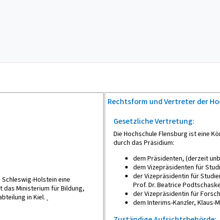
Rechtsform und Vertreter der H
Gesetzliche Vertretung:
Die Hochschule Flensburg ist eine Kö
durch das Präsidium:
dem Präsidenten, (derzeit unb
dem Vizepräsidenten für Studiu
der Vizepräsidentin für Studie
 Schleswig-Holstein eine
Prof. Dr. Beatrice Podtschask
 das Ministerium für Bildung,
der Vizepräsidentin für Forsch
teilung in Kiel.
dem Interims-Kanzler, Klaus-M
Zuständige Aufsichtsbehörde: