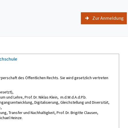
Zur Anmeldung
ochschule
rperschaft des Öffentlichen Rechts. Sie wird gesetzlich vertreten
esetzt),
m und Lehre, Prof. Dr. Niklas Klein, m.d.W.d.A.d.P.b.
ngangsentwicklung, Digitalisierung, Gleichstellung und Diversität,
e,
ung, Transfer und Nachhaltigkeit, Prof. Dr. Brigitte Clausen,
ichael Heinze.