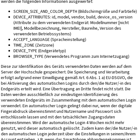
werden die folgenden Informationen ausgewertet:
SCREEN_SIZE_AND_COLOR_DEPTH (Bildschirmgröße und Farbtiefe)
DEVICE_ATTRIBUTES: id, model, vendor, build, device_os_version
(Attribute zu dem verwendeten Endgerät: Modellnummer [nicht
IMEI], Modellbezeichnung, Hersteller, Baureihe, Version des
verwendeten Betriebssystems)
ACCEPT_LANGUAGE (Spracheinstellung)
TIME_ZONE (Zeitzone)
DEVICE_TYPE (Endgerätetyp)
BROWSER_TYPE (Verwendetes Programm zum Internetzugang)
Diese zur Identifikation des Geräts verwendeten Daten werden auf dem
Server der Hochschule gespeichert. Die Speicherung und Verarbeitung
erfolgt aufgrund einer Einwilligung gemäß Art. 6 Abs. 1 a) EU-DSGVO, die
bei Aktivierung des automatischen Logins durch den/die Nutzer/-in des
Endgeräts erteilt wird. Eine Übertragung an Dritte findet nicht statt. Die
Daten werden ausschließlich zur eindeutigen Identifizierung des
verwendeten Endgeräts im Zusammenhang mit dem automatischen Login
verwendet. Ein automatischer Login gelingt dabei nur, wenn der digitale
Fingerabdruck übereinstimmt und Nutzername und Passwort sich
entschlüsseln lassen und mit den tatsächlichen Zugangsdaten
übereinstimmen. Wird der automatische Login 4 Wochen nicht mehr
genutzt, wird dieser automatisch gelöscht. Zudem kann der/die Nutzer/-in
den automatischen Login jederzeit über die Einstellungen in seinem/ihrem
Account entziehen, z.B. wenn das Smartphone abhandengekommen ist.