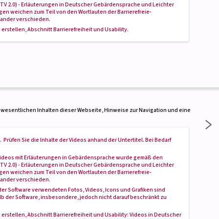
ITV 2.0) - Erläuterungen in Deutscher Gebärdensprache und Leichter
en weichen zum Teil von den Wortlauten der Barrierefreie-
nander verschieden.
 erstellen
, Abschnitt
Barrierefreiheit und Usability
.
 wesentlichen Inhalten dieser Webseite, Hinweise zur Navigation und eine
üfen Sie die Inhalte der Videos anhand der Untertitel. Bei Bedarf
r Videos mit Erläuterungen in Gebärdensprache wurde gemäß den
ITV 2.0) - Erläuterungen in Deutscher Gebärdensprache und Leichter
en weichen zum Teil von den Wortlauten der Barrierefreie-
nander verschieden.
er Software verwendeten Fotos, Videos, Icons und Grafiken sind
 der Software, insbesondere, jedoch nicht darauf beschränkt zu
 erstellen
, Abschnitt
Barrierefreiheit und Usability
: Videos in Deutscher