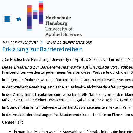
Sie sind hier:
Startseite
Erklärung zur Barrierefreiheit
Erklärung zur Barrierefreiheit
. Die Hochschule Flensburg - University of Applied Sciences ist in hohem 
Diese Erklärung zur Barrierefreiheit wurde auf Grundlage von Prüfberi
Prüfberichten werden zu jeder neuen Version dieser Webseite durch die HIS
In folgenden Dialogen wird die Barrierefreiheit kontinuierlich weiter verbess
In der
Studienbewerbung
sind Tabellen teilweise nicht barrierefrei ungesetz
In der
Online-Immatrikulation
sind verschachtelte Tabellen vorhanden. Manche
Möglichkeit, anhand einer Übersicht die Eingaben vor der Abgabe zu kontrol
Im Stundenplan fehlen teilweise Label bei Auswahlelementen. Texte in Veran
In der Ansicht der
Leistungen für Studierende
kann die Liste an Elementen s
Generell gilt:
In manchen Masken werden Auswahl- und Eingabefelder, die kein eig