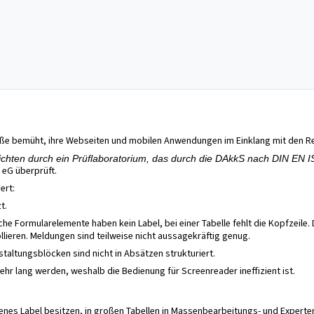
Maße bemüht, ihre Webseiten und mobilen Anwendungen im Einklang mit den Re
chten durch ein Prüflaboratorium, das durch die DAkkS nach DIN EN ISO/
 eG überprüft.
ert:
t.
 Formularelemente haben kein Label, bei einer Tabelle fehlt die Kopfzeile. Di
lieren. Meldungen sind teilweise nicht aussagekräftig genug.
staltungsblöcken sind nicht in Absätzen strukturiert.
ehr lang werden, weshalb die Bedienung für Screenreader ineffizient ist.
enes Label besitzen, in großen Tabellen in Massenbearbeitungs- und Expert