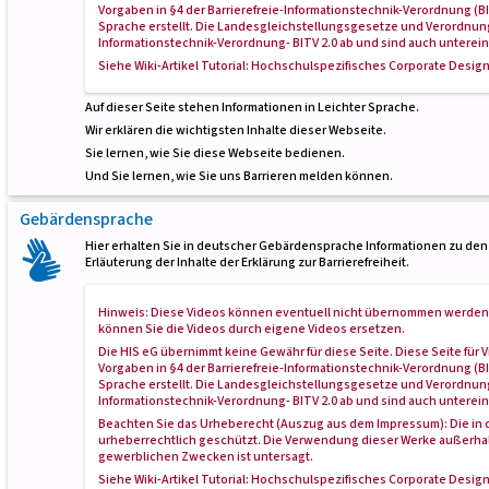
Vorgaben in
§4 der Barrierefreie-Informationstechnik-Verordnung (B
Sprache
erstellt. Die Landesgleichstellungsgesetze und Verordnung
Informationstechnik-Verordnung- BITV 2.0 ab und sind auch unterei
Siehe Wiki-Artikel
Tutorial: Hochschulspezifisches Corporate Design
Auf dieser Seite stehen Informationen in Leichter Sprache.
Wir erklären die wichtigsten Inhalte dieser Webseite.
Sie lernen, wie Sie diese Webseite bedienen.
Und Sie lernen, wie Sie uns Barrieren melden können.
Gebärdensprache
Hier erhalten Sie in deutscher Gebärdensprache Informationen zu den
Erläuterung der Inhalte der Erklärung zur Barrierefreiheit.
Hinweis: Diese Videos können eventuell nicht übernommen werden. Pr
können Sie die Videos durch eigene Videos ersetzen.
Die HIS eG übernimmt keine Gewähr für diese Seite. Diese Seite fü
Vorgaben in
§4 der Barrierefreie-Informationstechnik-Verordnung (B
Sprache
erstellt. Die Landesgleichstellungsgesetze und Verordnung
Informationstechnik-Verordnung- BITV 2.0 ab und sind auch unterei
Beachten Sie das Urheberecht (Auszug aus dem Impressum): Die in d
urheberrechtlich geschützt. Die Verwendung dieser Werke außerhalb
gewerblichen Zwecken ist untersagt.
Siehe Wiki-Artikel
Tutorial: Hochschulspezifisches Corporate Design