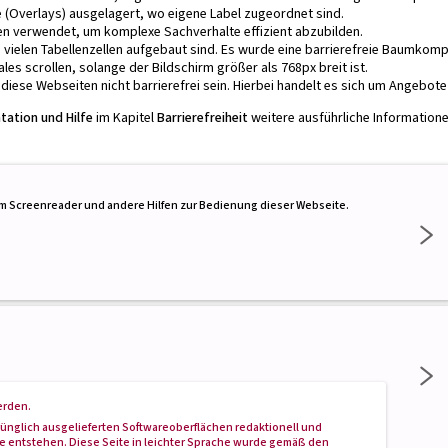
e (Overlays) ausgelagert, wo eigene Label zugeordnet sind.
en verwendet, um komplexe Sachverhalte effizient abzubilden.
aus vielen Tabellenzellen aufgebaut sind. Es wurde eine barrierefreie Baumko
ales scrollen, solange der Bildschirm größer als 768px breit ist.
diese Webseiten nicht barrierefrei sein. Hierbei handelt es sich um Angebote D
ation und Hilfe
im Kapitel
Barrierefreiheit
weitere ausführliche Informatione
dem Screenreader und andere Hilfen zur Bedienung dieser Webseite.
erden.
rünglich ausgelieferten Softwareoberflächen redaktionell und
e entstehen. Diese Seite in leichter Sprache wurde gemäß den