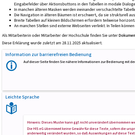
Eingabefelder über Aktionsbuttons in den Tabellen in modale Dialog
In manchen älteren Masken werden ineinander verschachtelte Tabell
Die Navigation in älteren Bäumen ist erschwert, da sie strukturell 
Breite Tabellen auf kleinen Bildschirmen erfordern teilweise horizont
An manchen Stellen sind externe Webseiten verlinkt. In Teilen können 
Als Mitarbeiterin oder Mitarbeiter der Hochschule finden Sie unter
Dokument
Diese Erklärung wurde zuletzt am 28.11.2025 aktualisiert.
Information zur barrierefreien Bedienung
Auf dieser Seite finden Sie nähere Informationen zur Bedienung mit 
Leichte Sprache
Hinweis: Dieses Muster kann ggf. nicht unverändert übernommen w
Die HIS eG übernimmt keine Gewähr für diese Texte, sofern die ursp
anderweitig verändert wurden, so daß Auswirkungen auf diese Text